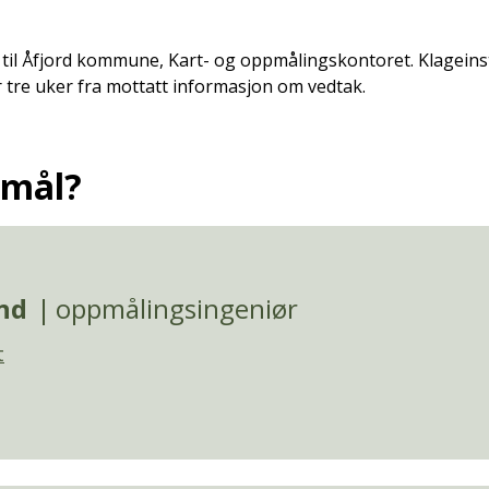
 til Åfjord kommune, Kart- og oppmålingskontoret. Klageinst
r tre uker fra mottatt informasjon om vedtak.
smål?
nd
oppmålingsingeniør
t