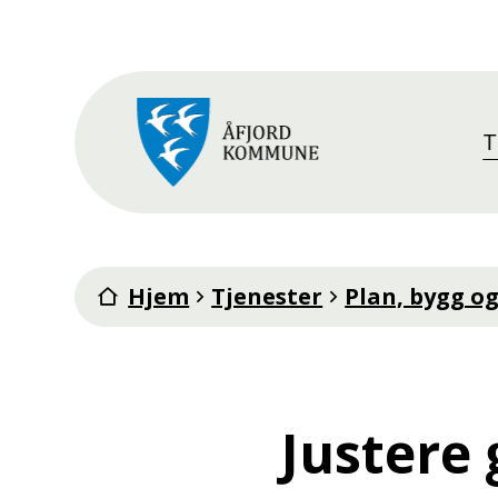
T
Åfjord kommune
Du er her:
Hjem
Tjenester
Plan, bygg o
Justere