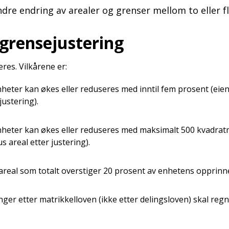
ndre endring av arealer og grenser mellom to eller
r grensejustering
res. Vilkårene er:
enheter kan økes eller reduseres med inntil fem prosent (e
justering).
enheter kan økes eller reduseres med maksimalt 500 kvadr
 areal etter justering).
areal som totalt overstiger 20 prosent av enhetens opprinne
nger etter matrikkelloven (ikke etter delingsloven) skal reg