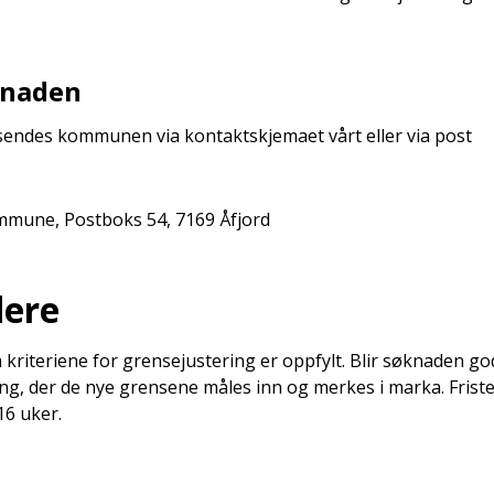
knaden
sendes kommunen via kontaktskjemaet vårt eller via post
mmune, Postboks 54, 7169 Åfjord
dere
iteriene for grensejustering er oppfylt. Blir søknaden godk
ing, der de nye grensene måles inn og merkes i marka. Fris
16 uker.