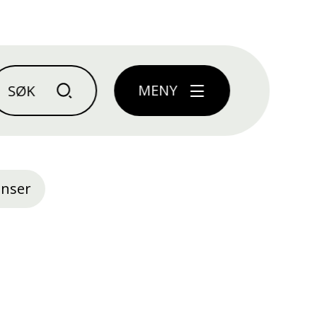
MENY
enser