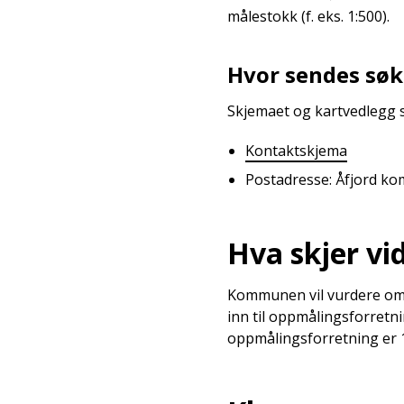
målestokk (f. eks. 1:500).
Hvor sendes sø
Skjemaet og kartvedlegg 
Kontaktskjema
Postadresse: Åfjord ko
Hva skjer vi
Kommunen vil vurdere om kr
inn til oppmålingsforretn
oppmålingsforretning er 