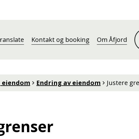
ranslate
Kontakt og booking
Om Åfjord
g eiendom
Endring av eiendom
Justere gr
 grenser