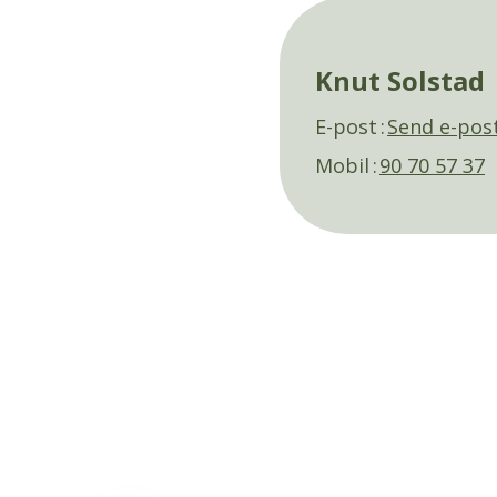
Knut Solstad
E-post
Send e-pos
Mobil
90 70 57 37