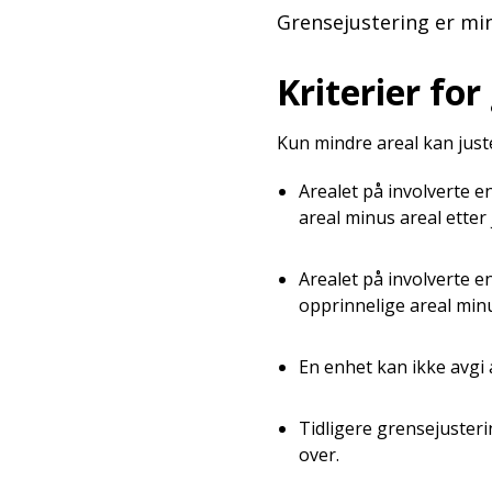
Grensejustering er mi
Kriterier fo
Kun mindre areal kan juste
Arealet på involverte 
areal minus areal etter 
Arealet på involverte 
opprinnelige areal minus
En enhet kan ikke avgi 
Tidligere grensejusteri
over.