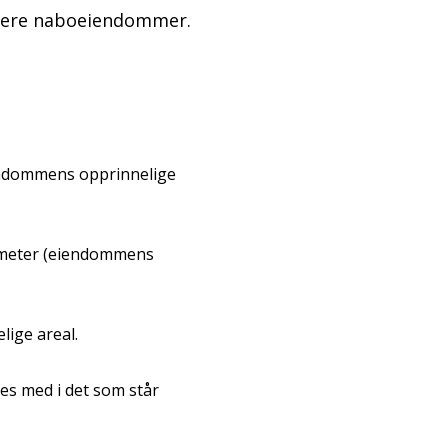
 flere naboeiendommer.
iendommens opprinnelige
atmeter (eiendommens
lige areal.
nes med i det som står