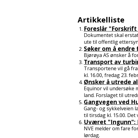
Artikkelliste
Foreslår "Forskrif
Dokumentet skal erstatt
ute til offentlig ettersyn
Søker om å endre f
Bjørøya AS ønsker å fo
Transport av turbi
Transportene vil gå fra
kl. 16.00, fredag 23. febru
Ønsker å utrede al
Equinor vil undersøke m
land. Forslaget til utre
Gangvegen ved Hu
Gang- og sykkelveien l
til tirsdag kl. 15.00. Det 
Uværet "Ingunn": 
NVE melder om fare for 
lørdag.