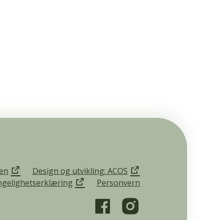
en
Design og utvikling: ACOS
ngelighetserklæring
Personvern