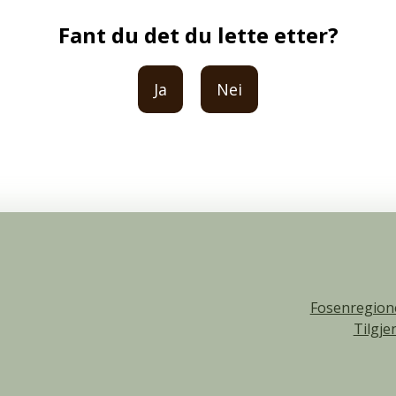
Fant du det du lette etter?
Ja
Nei
Fosenregion
Tilgje