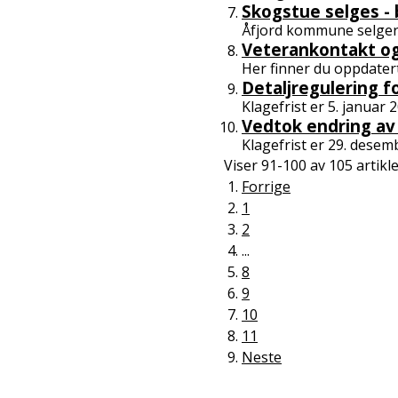
Skogstue selges - b
Åfjord kommune selger 
Veterankontakt og
Her finner du oppdater
Detaljregulering f
Klagefrist er 5. januar 
Vedtok endring av
Klagefrist er 29. desem
Viser
91-100
av
105
artikl
Forrige
1
2
...
8
9
10
11
Neste