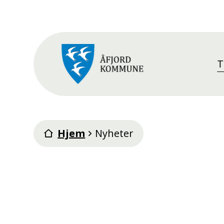
T
Åfjord kommune
Du er her:
Hjem
Nyheter