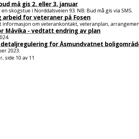
ud må gis 2. eller 3. januar
en skogstue i Norddalsveien 93. NB: Bud må gis via SMS.
 arbeid for veteraner på Fosen
t informasjon om veterankontakt, veteranplan, arrangemen
or Måvika - vedtatt endring av plan
2024.
 detaljregulering for Åsmundvatnet boligområd
ber 2023.
er,
side
10
av
11