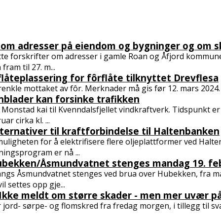
t om adresser på eiendom og bygninger og om sk
e forskrifter om adresser i gamle Roan og Åfjord kommuner. 
 fram til 27. m...
låteplassering for fôrflåte tilknyttet Drevflesa
renkle mottaket av fôr. Merknader må gis før 12. mars 2024.
nblader kan forsinke trafikken
 Monstad kai til Kvenndalsfjellet vindkraftverk. Tidspunkt er
ar cirka kl. ...
ternativer til kraftforbindelse til Haltenbanken
uligheten for å elektrifisere flere oljeplattformer ved Halte
dningsprogram er nå ...
bekken/Åsmundvatnet stenges mandag 19. fe
angs Åsmundvatnet stenges ved brua over Hubekken, fra man
vil settes opp gje...
Ikke meldt om større skader - men mer uvær på
jord- sørpe- og flomskred fra fredag morgen, i tillegg til sv