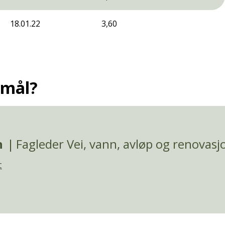
18.01.22
3,60
smål?
h
Fagleder Vei, vann, avløp og renovasj
t