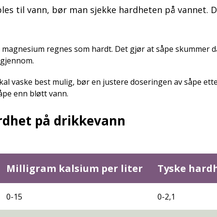
es til vann, bør man sjekke hardheten på vannet. D
magnesium regnes som hardt. Det gjør at såpe skummer dårl
 gjennom.
al vaske best mulig, bør en justere doseringen av såpe ett
pe enn bløtt vann.
rdhet på drikkevann
Milligram kalsium per liter
Tyske hard
0-15
0-2,1