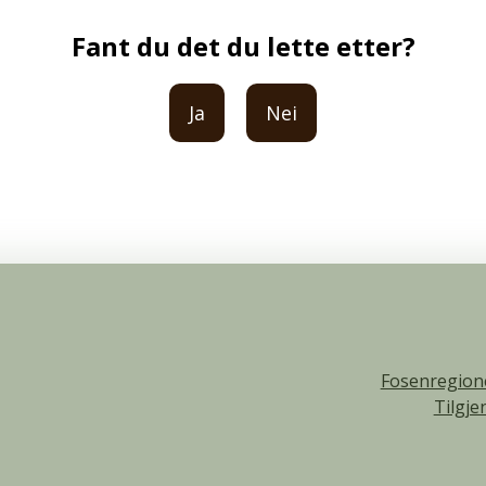
Fant du det du lette etter?
Ja
Nei
Fosenregion
Tilgje