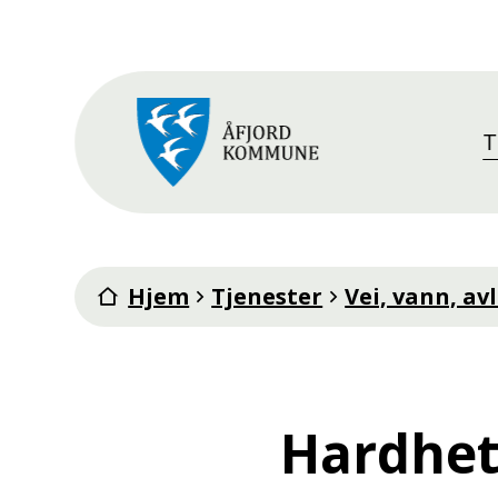
T
Åfjord kommune
Du er her:
Hjem
Tjenester
Vei, vann, av
Hardhet