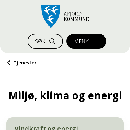
Åfjord kommune
SØK
MENY
Du er her:
Tjenester
Miljø, klima og energi
Vindkraft og energi