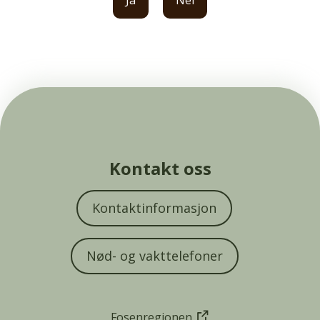
Ja
Nei
Kontakt oss
Kontaktinformasjon
Nød- og vakttelefoner
Fosenregionen