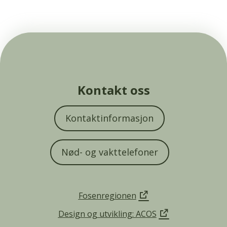
Kontakt oss
Kontaktinformasjon
Nød- og vakttelefoner
Fosenregionen
Design og utvikling: ACOS