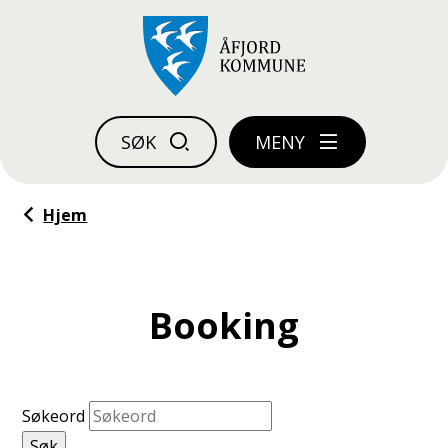
Åfjord kommune
SØK
MENY
Du er her:
Hjem
Booking
Søkeord
Søk